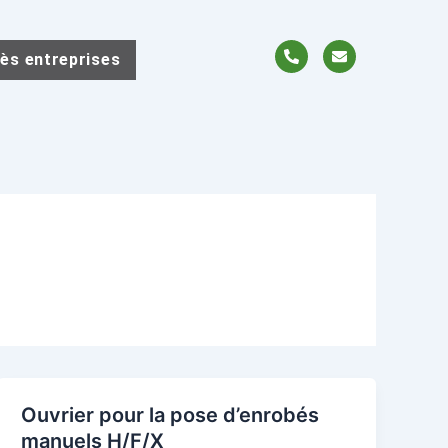
P
E
ès entreprises
h
n
o
v
n
e
e
l
-
o
a
p
l
e
t
Ouvrier pour la pose d’enrobés
manuels H/F/X