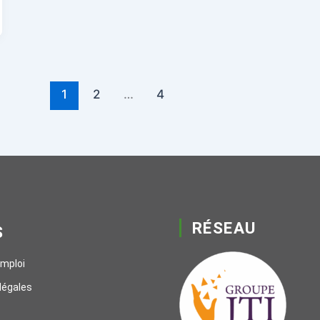
1
2
…
4
RÉSEAU
S
emploi
légales