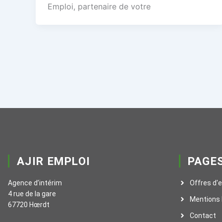
Emploi, partenaire de votre
AJIR EMPLOI
PAGE
Agence d’intérim
Offres d'
4 rue de la gare
Mentions 
67720 Hœrdt
Contact