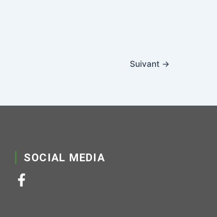
Suivant
→
SOCIAL MEDIA
F
a
c