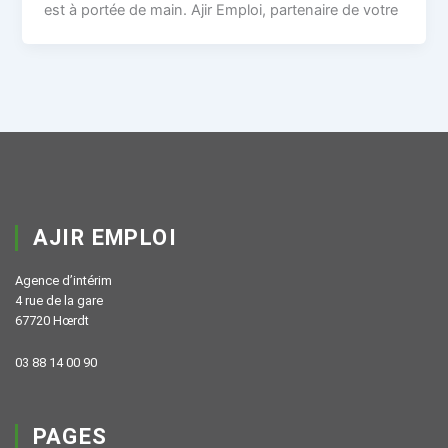
est à portée de main. Ajir Emploi, partenaire de votre
AJIR EMPLOI
Agence d’intérim
4 rue de la gare
67720 Hœrdt
03 88 14 00 90
PAGES