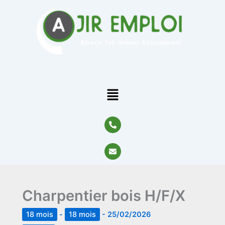
Aller
au
contenu
Menu
P
h
o
n
E
e
n
-
v
a
e
l
l
t
o
Charpentier bois H/F/X
p
e
18 mois
-
18 mois
-
25/02/2026