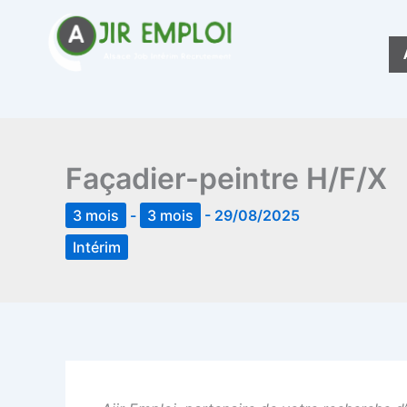
Aller
au
contenu
Façadier-peintre H/F/X
3 mois
-
3 mois
-
29/08/2025
Intérim