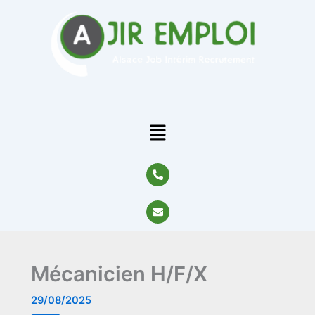
Aller
au
contenu
Menu
P
h
o
n
E
e
n
-
v
a
e
l
l
t
o
Mécanicien H/F/X
p
e
29/08/2025