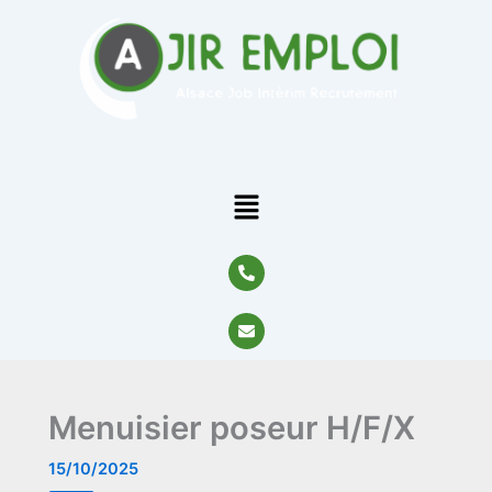
Aller
au
contenu
Menu
P
h
o
n
E
e
n
-
v
a
e
l
l
t
o
Menuisier poseur H/F/X
p
e
15/10/2025