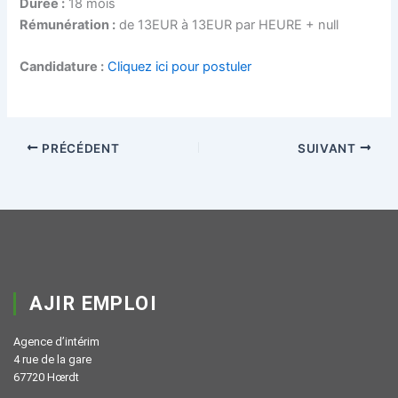
Durée :
18 mois
Rémunération :
de 13EUR à 13EUR par HEURE + null
Candidature :
Cliquez ici pour postuler
PRÉCÉDENT
SUIVANT
AJIR EMPLOI
Agence d’intérim
4 rue de la gare
67720 Hœrdt