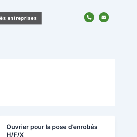
P
E
ès entreprises
h
n
o
v
n
e
e
l
-
o
a
p
l
e
t
Ouvrier pour la pose d’enrobés
H/F/X