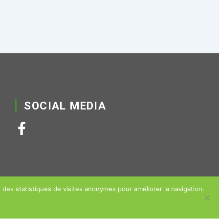
SOCIAL MEDIA
F
a
c
e
b
r des statistiques de visites anonymes pour améliorer la navigation.
o
o