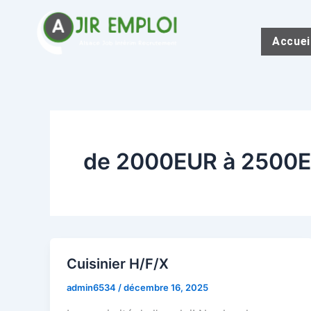
Aller
au
Accuei
contenu
de 2000EUR à 2500EU
Cuisinier H/F/X
admin6534
/
décembre 16, 2025