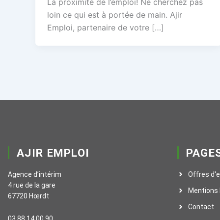
La proximité de l’emploi! Ne cherchez pas
loin ce qui est à portée de main. Ajir
Emploi, partenaire de votre […]
AJIR EMPLOI
PAGE
Agence d’intérim
Offres d'
4 rue de la gare
Mentions 
67720 Hœrdt
Contact
03 88 14 00 90