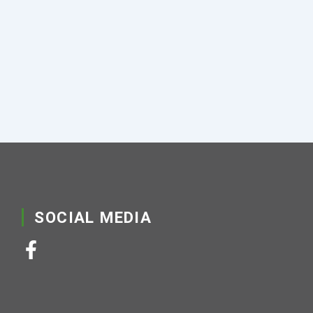
SOCIAL MEDIA
F
a
c
e