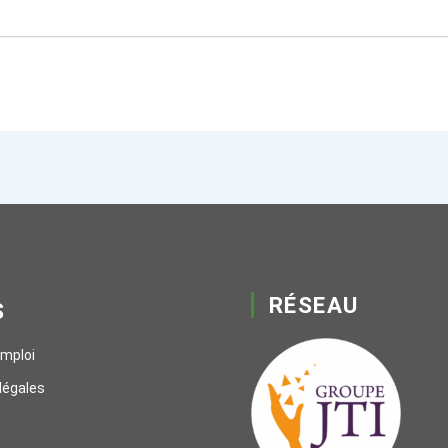
RÉSEAU
S
emploi
légales