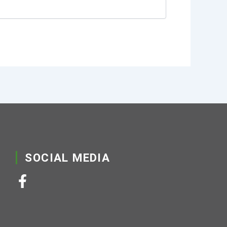
SOCIAL MEDIA
F
a
c
e