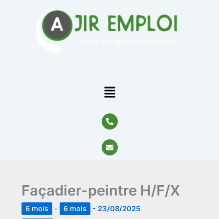
Aller
au
contenu
Menu
P
h
o
n
E
e
n
-
v
a
e
l
l
t
o
Façadier-peintre H/F/X
p
e
6 mois
-
6 mois
-
23/08/2025