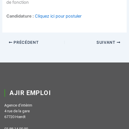
de fonction
Candidature :
Cliquez ici pour postuler
PRÉCÉDENT
SUIVANT
AJIR EMPLOI
Agence d’intérim
4 rue de la gare
67720 Hœrdt
03 88 14 00 90