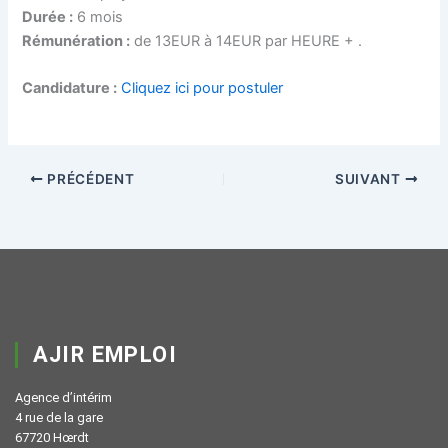
Durée :
6 mois
Rémunération :
de 13EUR à 14EUR par HEURE + .
Candidature :
Cliquez ici pour postuler
PRÉCÉDENT
SUIVANT
AJIR EMPLOI
Agence d’intérim
4 rue de la gare
67720 Hœrdt