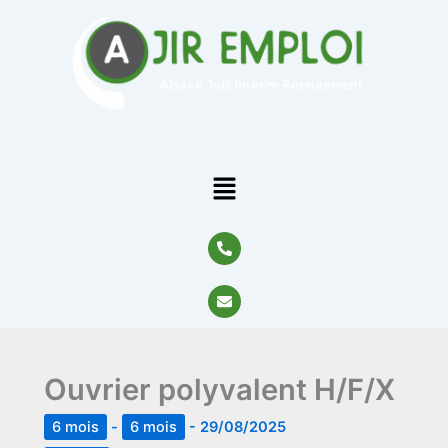
Aller
au
contenu
Menu
P
h
o
n
E
e
n
-
v
a
e
l
l
t
o
Ouvrier polyvalent H/F/X
p
e
6 mois
-
6 mois
-
29/08/2025