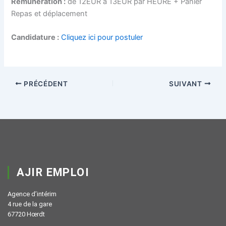
Rémunération :
de 12EUR à 13EUR par HEURE + Panier
Repas et déplacement
Candidature :
Cliquez ici pour postuler
PRÉCÉDENT
SUIVANT
AJIR EMPLOI
Agence d’intérim
4 rue de la gare
67720 Hœrdt